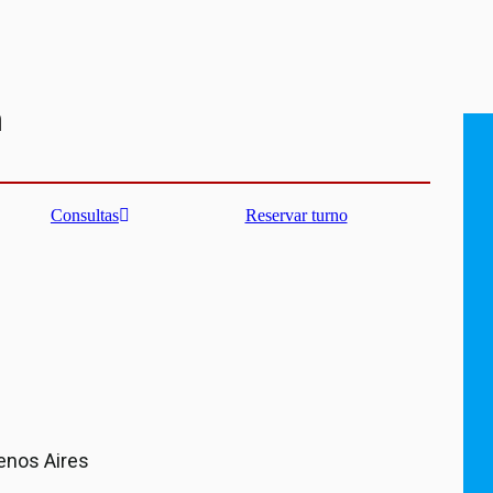
n
Consultas
Reservar turno
uenos Aires